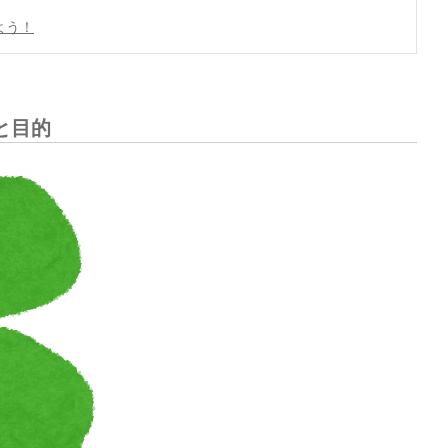
よう！
と目的